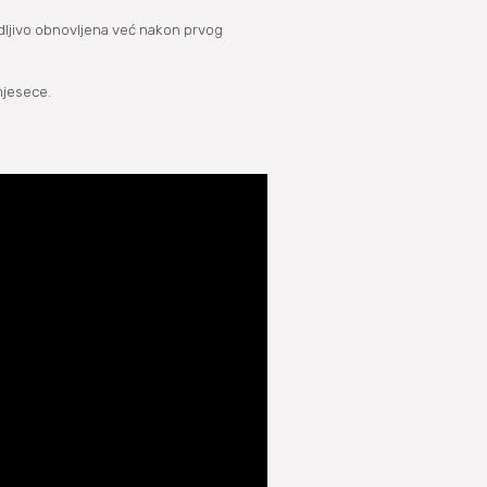
idljivo obnovljena već nakon prvog
mjesece.