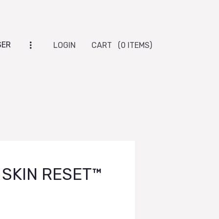
SER
LOGIN
CART
(0 ITEMS)
 SKIN RESET™