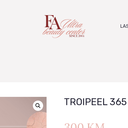
PAKETI
TRETMANI LICA
LA
TRETMANI TIJELA
MASAŽE
LASER
O NAMA
TROIPEEL 365
KONTAKT
300
KM