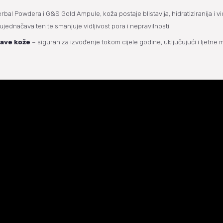
al Powdera i G&S Gold Ampule, koža postaje blistavija, hidratiziranija i v
ujednačava ten te smanjuje vidljivost pora i nepravilnosti.
tave kože
– siguran za izvođenje tokom cijele godine, uključujući i ljetne 