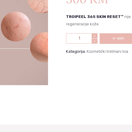
NARUDŽBE
TROIPEEL 365 SKIN RESET™
nije 
PREUZIMANJA
regeneracije kože.
TROIPEEL
KUPI
365
Kategorija:
Kozmetički tretmani lica
SKIN
RESET™
količina