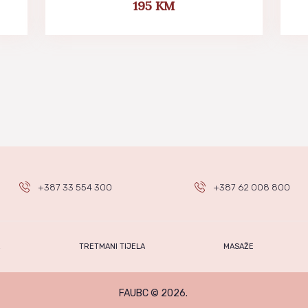
195
KM
+387 33 554 300
+387 62 008 800
A
TRETMANI TIJELA
MASAŽE
FAUBC © 2026.