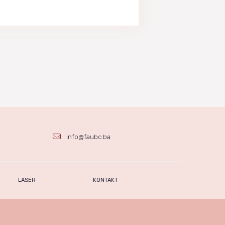
info@faubc.ba
LASER
KONTAKT