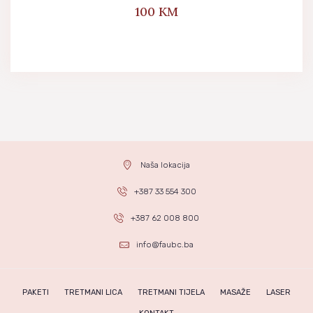
100
KM
Naša lokacija
+387 33 554 300
+387 62 008 800
info@faubc.ba
PAKETI
TRETMANI LICA
TRETMANI TIJELA
MASAŽE
LASER