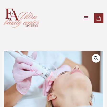
PAKETI
TRETMANI LICA
TRETMANI TIJELA
MASAŽE
LASER
O NAMA
KONTAKT