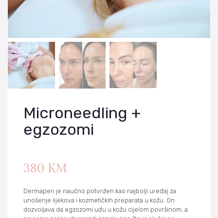
NARUDŽBE
PREUZIMANJA
Microneedling +
egzozomi
380
KM
Dermapen je naučno potvrđen kao najbolji uređaj za
unošenje lijekova i kozmetičkih preparata u kožu. On
dozvoljava da egzozomi uđu u kožu cijelom površinom, a