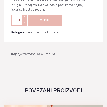
ne samo preko otvorenih kanala, kao što je slučaj sa
drugim uređajima. Na ovaj način postižemo najbolju
iskoristljivost egzozoma.
Microneedling
KUPI
+
egzozomi
količina
Kategorija:
Aparativni tretmani lica
Trajanje tretmana do 60 minuta
POVEZANI PROIZVODI